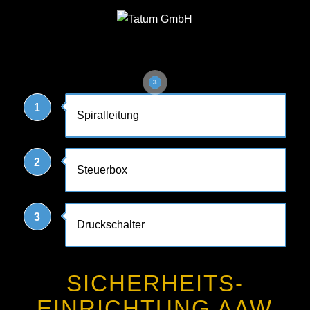
1
2
3
1
Spiralleitung
2
Steuerbox
3
Druckschalter
SICHERHEITS­
EINRICHTUNG AAW