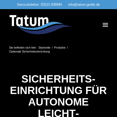
Servicetelefon:
02522.938994
info@tatum-gmbh.de
Sie befinden sich hier:
Startseite
/
Produkte
/
Optionale Sicherheitseinrichtung
SICHERHEITS­
EINRICHTUNG FÜR
AUTONOME
LEICHT­